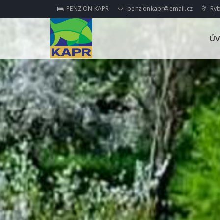
PENZION KAPR
penzionkapr@email.cz
Ryb
Ú