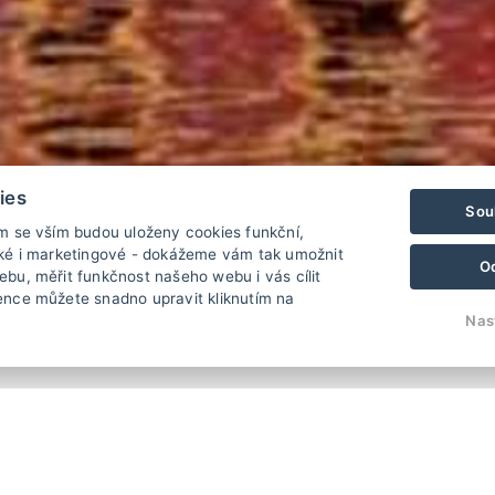
ies
Sou
ím se vším budou uloženy cookies funkční,
cké i marketingové - dokážeme vám tak umožnit
O
bu, měřit funkčnost našeho webu i vás cílit
ence můžete snadno upravit kliknutím na
Nas
t
Rodinný penzion Kapr