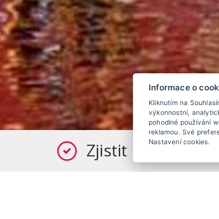
Informace o cook
Kliknutím na Souhlas
výkonnostní, analyti
pohodlné používání we
reklamou. Své prefer
Nastavení cookies.
Zjistit dostupnos