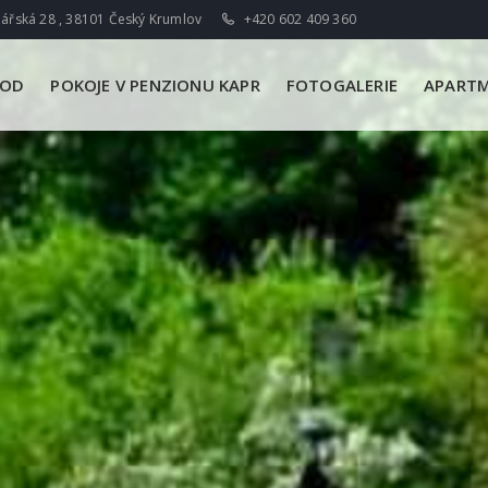
ářská 28 , 38101 Český Krumlov
+420 602 409 360
VOD
POKOJE V PENZIONU KAPR
FOTOGALERIE
APARTM