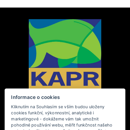
Informace o cookies
Kliknutím na Souhlasím se vším budou uloženy
PENZION KAPR
cookies funkční, výkonnostní, analytické i
marketingové - dokážeme vám tak umožnit
Rybářská 28, 381 01 Český Krumlov
pohodlné používání webu, měřit funkčnost našeho