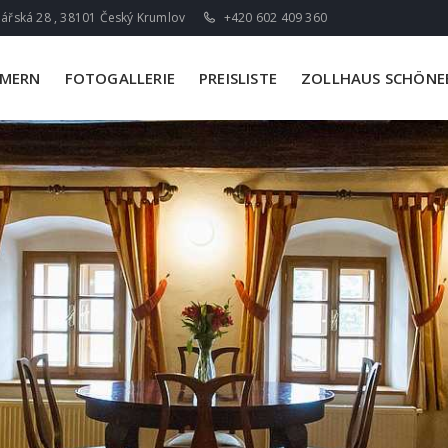
ářská 28 , 38101 Český Krumlov
+420 602 409 360
MMERN
FOTOGALLERIE
PREISLISTE
ZOLLHAUS SCHÖNEB