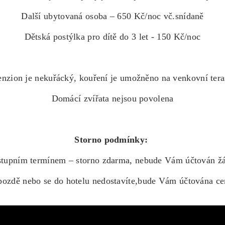
Další ubytovaná osoba – 650 Kč/noc vč.snídaně
Dětská postýlka pro dítě do 3 let - 150 Kč/noc
enzion je nekuřácký, kouření je umožněno na venkovní tera
Domácí zvířata nejsou povolena
Storno podmínky:
ástupním termínem – storno zdarma, nebude Vám účtován žá
 pozdě nebo se do hotelu nedostavíte,bude Vám účtována cen