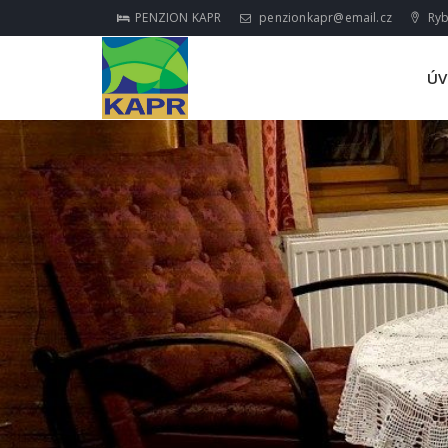
PENZION KAPR
penzionkapr@email.cz
Ryb
Ú