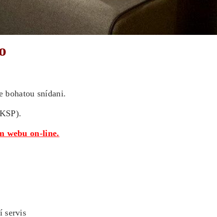
no
e bohatou snídani.
FKSP).
šem webu
on-line
.
í servis