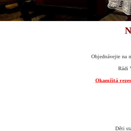
N
Objednávejte na n
Rádi 
Okamžitá rezer
Děti st