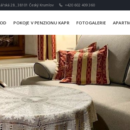
ářská 28 , 38101 Český Krumlov
+420 602 409 360
VOD
POKOJE V PENZIONU KAPR
FOTOGALERIE
APARTM